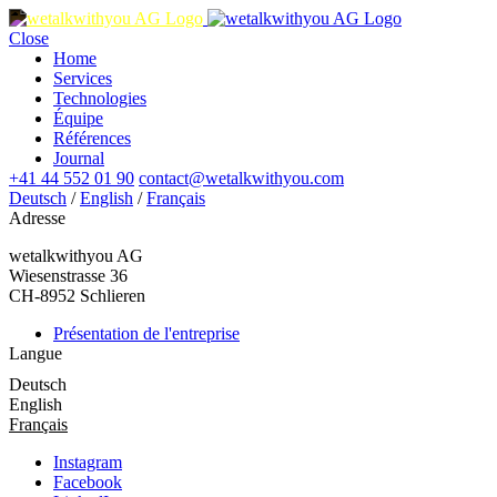
Close
Home
Services
Technologies
Équipe
Références
Journal
+41 44 552 01 90
contact@wetalkwithyou.com
Deutsch
/
English
/
Français
Adresse
wetalkwithyou AG
Wiesenstrasse 36
CH-8952 Schlieren
Présentation de l'entreprise
Langue
Deutsch
English
Français
Instagram
Facebook