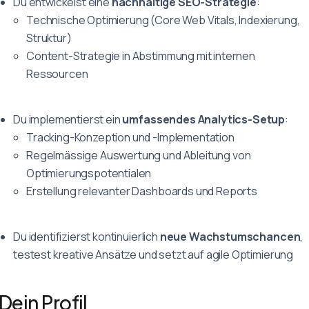
Du entwickelst eine
nachhaltige SEO-Strategie
:
Technische Optimierung (Core Web Vitals, Indexierung,
Struktur)
Content-Strategie in Abstimmung mit internen
Ressourcen
Du implementierst ein
umfassendes Analytics-Setup
:
Tracking-Konzeption und -Implementation
Regelmässige Auswertung und Ableitung von
Optimierungspotentialen
Erstellung relevanter Dashboards und Reports
Du identifizierst kontinuierlich
neue Wachstumschancen
,
testest kreative Ansätze und setzt auf agile Optimierung
Dein Profil