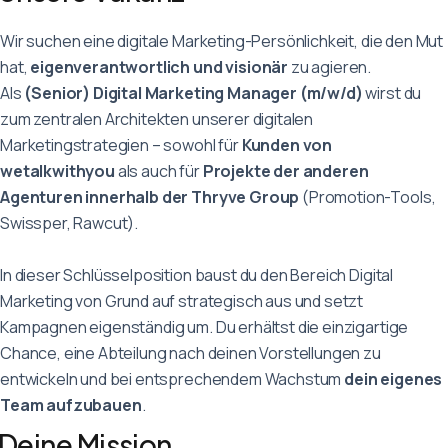
Deutsch
English
Français
Wir suchen eine digitale Marketing-Persönlichkeit, die den Mut
hat,
eigenverantwortlich und visionär
zu agieren.
Als
(Senior) Digital Marketing Manager (m/w/d)
wirst du
zum zentralen Architekten unserer digitalen
Marketingstrategien – sowohl für
Kunden von
wetalkwithyou
als auch für
Projekte der anderen
Agenturen innerhalb der Thryve Group
(Promotion-Tools,
Swissper, Rawcut).
In dieser Schlüsselposition baust du den Bereich Digital
Marketing von Grund auf strategisch aus und setzt
Kampagnen eigenständig um. Du erhältst die einzigartige
Chance, eine Abteilung nach deinen Vorstellungen zu
entwickeln und bei entsprechendem Wachstum
dein eigenes
Team aufzubauen
.
Deine Mission