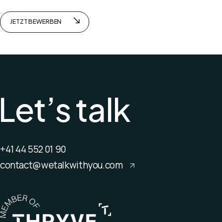
JETZT BEWERBEN
L
e
t
’
s
t
a
l
k
+41 44 552 01 90
contact@wetalkwithyou.com