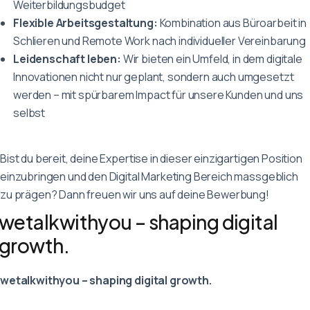
Weiterbildungsbudget
Flexible Arbeitsgestaltung:
Kombination aus Büroarbeit in
Schlieren und Remote Work nach individueller Vereinbarung
Leidenschaft leben:
Wir bieten ein Umfeld, in dem digitale
Innovationen nicht nur geplant, sondern auch umgesetzt
werden – mit spürbarem Impact für unsere Kunden und uns
selbst
Bist du bereit, deine Expertise in dieser einzigartigen Position
einzubringen und den Digital Marketing Bereich massgeblich
zu prägen? Dann freuen wir uns auf deine Bewerbung!
wetalkwithyou – shaping digital
growth.
wetalkwithyou – shaping digital growth.