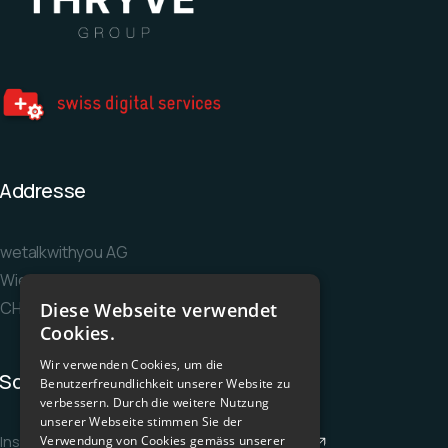
Addresse
wetalkwithyou AG
Wiesenstrasse 36
CH-8952 Schlieren
Diese Webseite verwendet
Cookies.
Wir verwenden Cookies, um die
Socials
Benutzerfreundlichkeit unserer Website zu
verbessern. Durch die weitere Nutzung
unserer Webseite stimmen Sie der
Instagram
Facebook
LinkedIn
YouTube
Verwendung von Cookies gemäss unserer