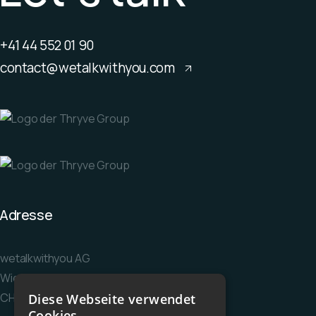
+41 44 552 01 90
contact@wetalkwithyou.com
Adresse
wetalkwithyou AG
Wiesenstrasse 36
CH-8952 Schlieren
Diese Webseite verwendet
Cookies.