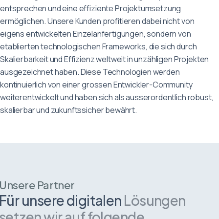
contact@wetalkwithyou.com
entsprechen und eine effiziente Projektumsetzung
Deutsch
English
Français
ermöglichen. Unsere Kunden profitieren dabei nicht von
eigens entwickelten Einzelanfertigungen, sondern von
etablierten technologischen Frameworks, die sich durch
Skalierbarkeit und Effizienz weltweit in unzähligen Projekten
ausgezeichnet haben. Diese Technologien werden
kontinuierlich von einer grossen Entwickler-Community
weiterentwickelt und haben sich als ausserordentlich robust,
skalierbar und zukunftssicher bewährt.
Unsere Partner
Für unsere digitalen
Lösungen
setzen wir auf folgende