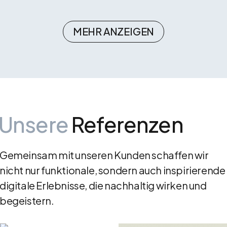
MEHR ANZEIGEN
Unsere
Referenzen
Gemeinsam mit unseren Kunden schaffen wir
nicht nur funktionale, sondern auch inspirierende
digitale Erlebnisse, die nachhaltig wirken und
begeistern.