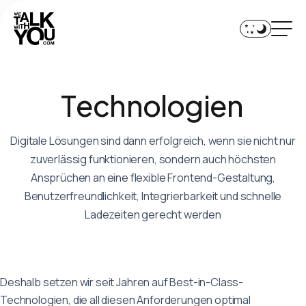
Home
Services
T
e
c
h
n
o
l
o
g
i
e
n
Technologien
Team
Digitale Lösungen sind dann erfolgreich, wenn sie nicht nur
zuverlässig funktionieren, sondern auch höchsten
Referenzen
Ansprüchen an eine flexible Frontend-Gestaltung,
Journal
Benutzerfreundlichkeit, Integrierbarkeit und schnelle
Ladezeiten gerecht werden
Jobs
Deshalb setzen wir seit Jahren auf Best-in-Class-
+41 44 552 01 90
Technologien, die all diesen Anforderungen optimal