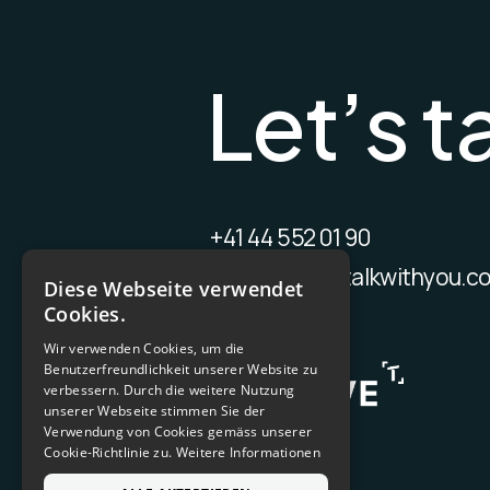
L
e
t
’
s
t
+41 44 552 01 90
contact@wetalkwithyou.c
Diese Webseite verwendet
Cookies.
Wir verwenden Cookies, um die
Benutzerfreundlichkeit unserer Website zu
verbessern. Durch die weitere Nutzung
unserer Webseite stimmen Sie der
Verwendung von Cookies gemäss unserer
Cookie-Richtlinie zu.
Weitere Informationen