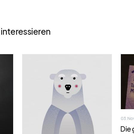
interessieren
03. N
Die 