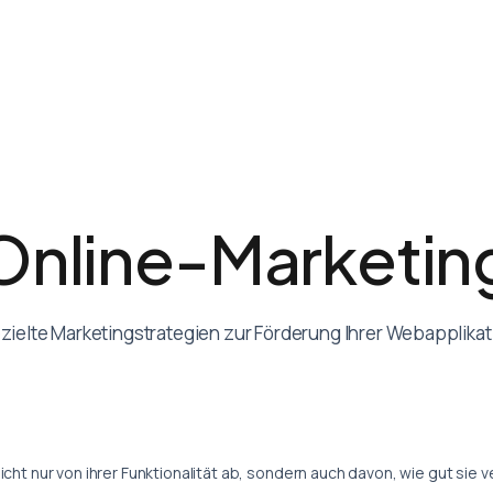
O
n
l
i
n
e
-
M
a
r
k
e
t
i
n
zielte Marketingstrategien zur Förderung Ihrer Webapplikat
cht nur von ihrer Funktionalität ab, sondern auch davon, wie gut sie v