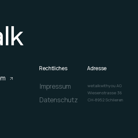
a
l
k
Rechtliches
Adresse
om
Impressum
wetalkwithyou AG
Wiesenstrasse 36
Datenschutz
CH-8952 Schlieren