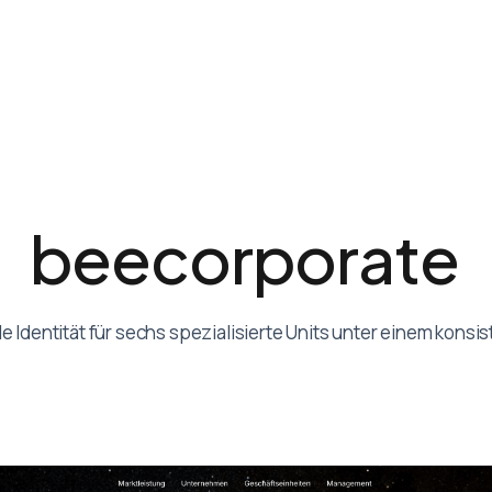
b
e
e
c
o
r
p
o
r
a
t
e
e Identität für sechs spezialisierte Units unter einem konsi