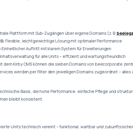
rale Plattform mit Sub-Zugängen über eigene Domains (z. B.
beelega
MS:
Flexible, leichtgewichtige Lösung mit optimaler Performance
:
Einheitlicher Auftritt mit klarem System für Erweiterungen
Inhaltsverwaltung für alle Units – effizient und wartungsfreundlich
t dem Kirby CMS können die sieben Domains von beecorporate zentra
rvices werden per Filter den jeweiligen Domains zugeordnet – alles 
technische Basis, die hohe Performance, einfache Pflege und strukturel
men bleibt konsistent.
lisierte Units technisch vereint – funktional, wartbar und zukunftssiche