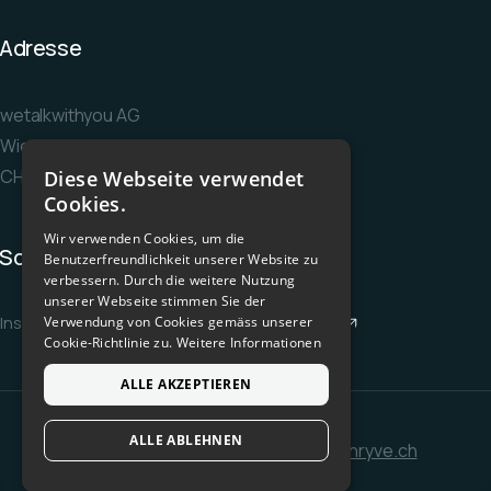
Adresse
wetalkwithyou AG
Wiesenstrasse 36
CH-8952 Schlieren
Diese Webseite verwendet
Cookies.
Wir verwenden Cookies, um die
Socials
Benutzerfreundlichkeit unserer Website zu
verbessern. Durch die weitere Nutzung
unserer Webseite stimmen Sie der
Instagram
Facebook
LinkedIn
YouTube
Verwendung von Cookies gemäss unserer
Cookie-Richtlinie zu.
Weitere Informationen
ALLE AKZEPTIEREN
ALLE ABLEHNEN
© wetalkwithyou AG - Member of
thryve.ch