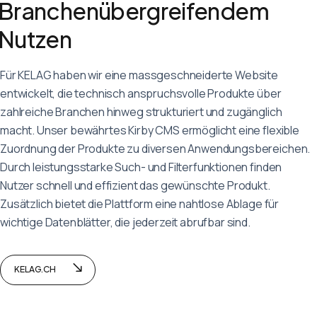
contact@wetalkwithyou.com
Branchenübergreifendem
Deutsch
English
Français
Nutzen
Für KELAG haben wir eine massgeschneiderte Website
entwickelt, die technisch anspruchsvolle Produkte über
zahlreiche Branchen hinweg strukturiert und zugänglich
macht. Unser bewährtes Kirby CMS ermöglicht eine flexible
Zuordnung der Produkte zu diversen Anwendungsbereichen.
Durch leistungsstarke Such- und Filterfunktionen finden
Nutzer schnell und effizient das gewünschte Produkt.
Zusätzlich bietet die Plattform eine nahtlose Ablage für
wichtige Datenblätter, die jederzeit abrufbar sind.
KELAG.CH