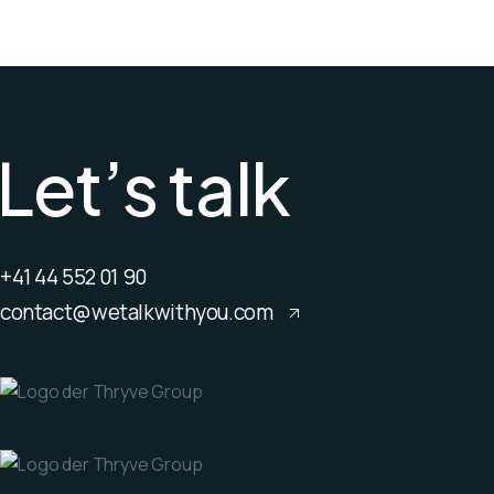
L
e
t
’
s
t
a
l
k
+41 44 552 01 90
contact@wetalkwithyou.com