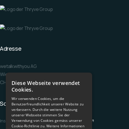
Adresse
wetalkwithyou AG
Wiesenstrasse 36
CH-8952 Schlieren
Diese Webseite verwendet
Cookies.
Wir verwenden Cookies, um die
Socials
Benutzerfreundlichkeit unserer Website zu
verbessern. Durch die weitere Nutzung
unserer Webseite stimmen Sie der
Instagram
Facebook
LinkedIn
YouTube
Verwendung von Cookies gemäss unserer
Cookie-Richtlinie zu.
Weitere Informationen