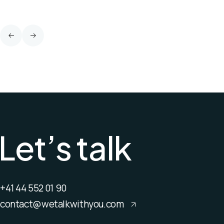
L
e
t
’
s
t
a
l
k
+41 44 552 01 90
contact@wetalkwithyou.com