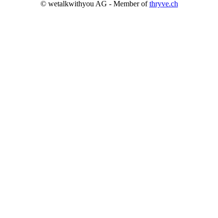
© wetalkwithyou AG - Member of
thryve.ch