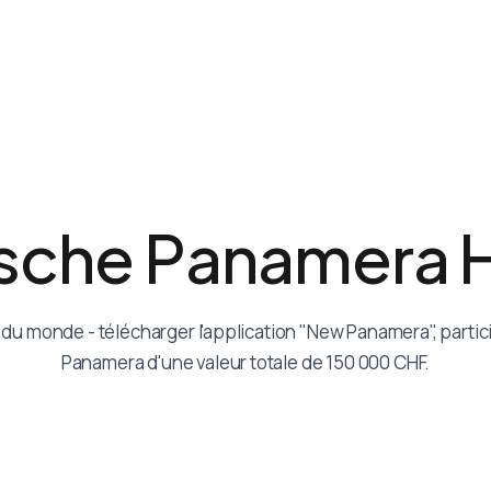
s
c
h
e
P
a
n
a
m
e
r
a
 du monde - télécharger l'application "New Panamera", parti
Panamera d'une valeur totale de 150 000 CHF.