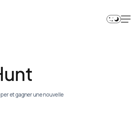
H
u
n
t
ciper et gagner une nouvelle