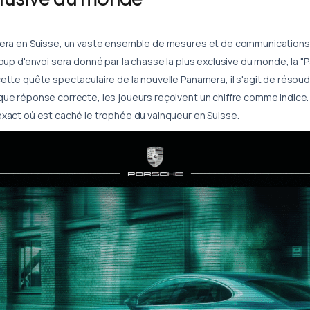
mera en Suisse, un vaste ensemble de mesures et de communications a
oup d'envoi sera donné par la chasse la plus exclusive du monde, la "P
ette quête spectaculaire de la nouvelle Panamera, il s'agit de réso
ue réponse correcte, les joueurs reçoivent un chiffre comme indice. C
xact où est caché le trophée du vainqueur en Suisse.