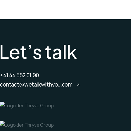
L
e
t
’
s
t
a
l
k
+41 44 552 01 90
contact@wetalkwithyou.com