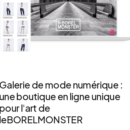
Deutsch
English
Français
Galerie de mode numérique :
une boutique en ligne unique
pour l'art de
leBORELMONSTER