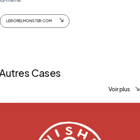
lui-même.
LEBORELMONSTER.COM
Autres Cases
Voir plus