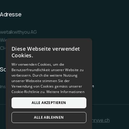
Adresse
wetalkwithyou AG
Wiesenstrasse 36
CH-8952 Schlieren
Diese Webseite verwendet
Cookies.
Wir verwenden Cookies, um die
Socials
Benutzerfreundlichkeit unserer Website zu
verbessern. Durch die weitere Nutzung
unserer Webseite stimmen Sie der
Instagram
Facebook
LinkedIn
YouTube
Verwendung von Cookies gemäss unserer
Cookie-Richtlinie zu.
Weitere Informationen
ALLE AKZEPTIEREN
ALLE ABLEHNEN
© wetalkwithyou AG - Member of
thryve.ch