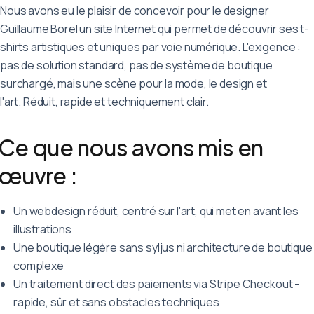
Nous avons eu le plaisir de concevoir pour le designer
Guillaume Borel un site Internet qui permet de découvrir ses t-
shirts artistiques et uniques par voie numérique. L'exigence :
pas de solution standard, pas de système de boutique
surchargé, mais une scène pour la mode, le design et
l'art. Réduit, rapide et techniquement clair.
Ce que nous avons mis en
œuvre :
Un webdesign réduit, centré sur l'art, qui met en avant les
illustrations
Une boutique légère sans syljus ni architecture de boutique
complexe
Un traitement direct des paiements via Stripe Checkout -
rapide, sûr et sans obstacles techniques